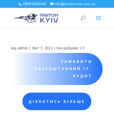
+380504136065
info@fantom-kiev.com.ua
від
admin
|
Лют 7, 2022
|
Без рубрики
|
0
коментарів
ЗАМОВИТИ
БЕЗКОШТОВНИЙ ІТ-
АУДИТ
ДІЗНАТИСЬ БІЛЬШЕ